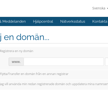
Svenska
 & Meddelanden
Hjälpcentral
Nätverksstatus
Kontakta
j en domän...
Registrera en ny domän
www.
Flytta/Transfer en domän från en annan registrar
Jag vill använda min redan registrerade domän och uppdatera mina namnser