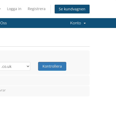
Logga in
Registrera
Se kundvagnen
 Oss
Konto
Kontrollera
vrar