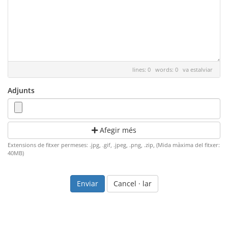
lines: 0 words: 0
va estalviar
Adjunts
Afegir més
Extensions de fitxer permeses: .jpg, .gif, .jpeg, .png, .zip, (Mida màxima del fitxer:
40MB)
Cancel · lar