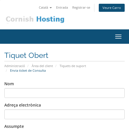
Català
Entrada
Registrar-se
Veure Carro
Canv
la
nave
Tiquet Obert
Administració
Àrea del client
Tiquets de suport
Envia ticket de Consulta
Nom
Adreça electrònica
Assumpte