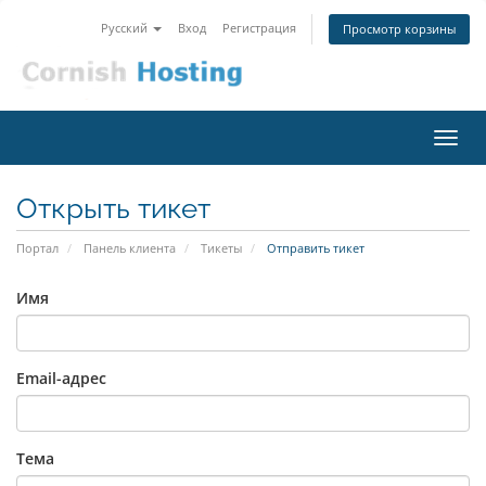
Русский
Вход
Регистрация
Просмотр корзины
Пере
нави
Открыть тикет
Портал
Панель клиента
Тикеты
Отправить тикет
Имя
Email-адрес
Тема