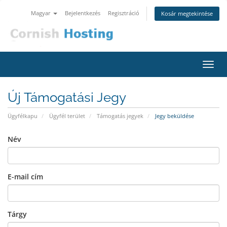
Magyar
Bejelentkezés
Regisztráció
Kosár megtekintése
Váltá
a
navig
Új Támogatási Jegy
Ügyfélkapu
Ügyfél terület
Támogatás jegyek
Jegy beküldése
Név
E-mail cím
Tárgy